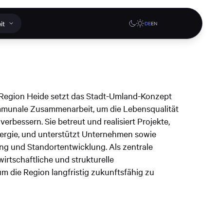
it
DE
EN
gen
Websites
Web-Anwendungen
 Region Heide setzt das Stadt-Umland-Konzept
agen oder
mmunale Zusammenarbeit, um die Lebensqualität
Design-Systeme
Branding
, oder
verbessern. Sie betreut und realisiert Projekte,
denburg
InnoQuarter Itzehoe Website
Digitale Woche Kiel Fest
ergie, und unterstützt Unternehmen sowie
titutions-
Website
 und Standortentwicklung. Als zentrale
upport
wirtschaftliche und strukturelle
die Region langfristig zukunftsfähig zu
Mehr erfahren