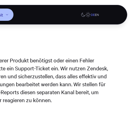
it
DE
EN
gen
Websites
Web-Anwendungen
serer Produkt benötigst oder einen Fehler
agen oder
tte ein Support-Ticket ein. Wir nutzen Zendesk,
Design-Systeme
Branding
, oder
en und sicherzustellen, dass alles effektiv und
denburg
InnoQuarter Itzehoe Website
Digitale Woche Kiel Fest
ngen bearbeitet werden kann. Wir stellen für
titutions-
Website
eports diesen separaten Kanal bereit, um
upport
er reagieren zu können.
Mehr erfahren