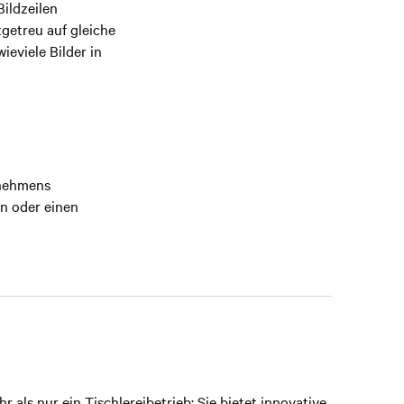
Bildzeilen
getreu auf gleiche
eviele Bilder in
rnehmens
rn oder einen
 als nur ein Tischlereibetrieb: Sie bietet innovative