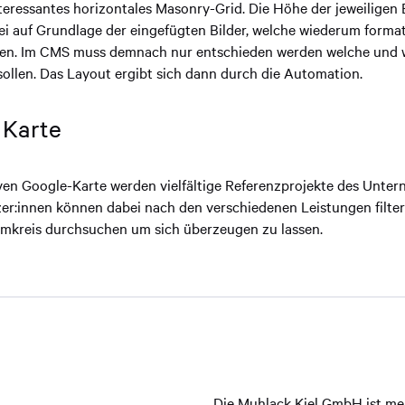
teressantes horizontales Masonry-Grid. Die Höhe der jeweiligen 
ei auf Grundlage der eingefügten Bilder, welche wiederum format
den. Im CMS muss demnach nur entschieden werden welche und wi
 sollen. Das Layout ergibt sich dann durch die Automation.
 Karte
iven Google-Karte werden vielfältige Referenzprojekte des Unte
zer:innen können dabei nach den verschiedenen Leistungen filte
kreis durchsuchen um sich überzeugen zu lassen.
Die Muhlack Kiel GmbH ist mehr