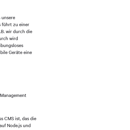
s unsere
 führt zu einer
B. wir durch die
urch wird
ibungsloses
bile Geräte eine
nt Management
ss CMS ist, das die
auf Node.js und