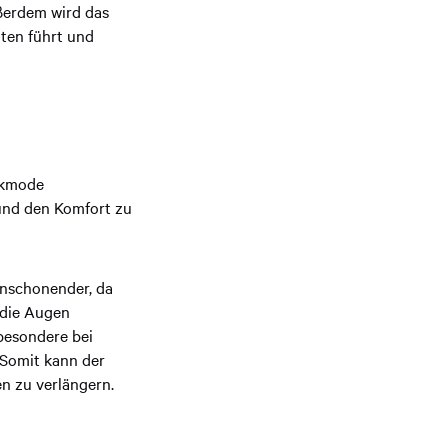
ßerdem wird das
iten führt und
rkmode
 und den Komfort zu
enschonender, da
 die Augen
sbesondere bei
 Somit kann der
n zu verlängern.