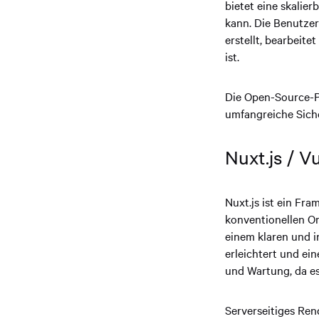
bietet eine skalier
kann. Die Benutzer
erstellt, bearbeit
ist.
Die Open-Source-P
umfangreiche Siche
Nuxt.js / V
Nuxt.js ist ein Fra
konventionellen Or
einem klaren und i
erleichtert und ein
und Wartung, da es
Serverseitiges Ren