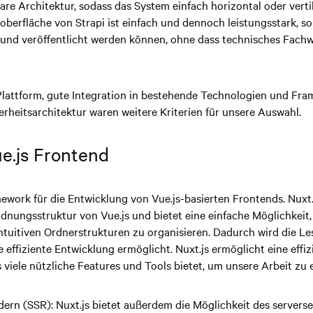
bare Architektur, sodass das System einfach horizontal oder verti
oberfläche von Strapi ist einfach und dennoch leistungsstark, so 
et und veröffentlicht werden können, ohne dass technisches Fachw
lattform, gute Integration in bestehende Technologien und Fra
rheitsarchitektur waren weitere Kriterien für unsere Auswahl.
ue.js Frontend
mework für die Entwicklung von Vue.js-basierten Frontends. Nuxt.j
dnungsstruktur von Vue.js und bietet eine einfache Möglichkeit,
ntuitiven Ordnerstrukturen zu organisieren. Dadurch wird die L
e effiziente Entwicklung ermöglicht. Nuxt.js ermöglicht eine effi
 viele nützliche Features und Tools bietet, um unsere Arbeit zu e
dern (SSR): Nuxt.js bietet außerdem die Möglichkeit des serverse