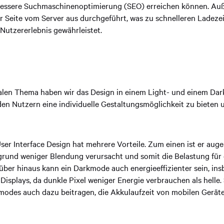
bessere Suchmaschinenoptimierung (SEO) erreichen können. Au
r Seite vom Server aus durchgeführt, was zu schnelleren Ladeze
 Nutzererlebnis gewährleistet.
alen Thema haben wir das Design in einem Light- und einem Da
en Nutzern eine individuelle Gestaltungsmöglichkeit zu bieten
er Interface Design hat mehrere Vorteile. Zum einen ist er aug
grund weniger Blendung verursacht und somit die Belastung für
rüber hinaus kann ein Darkmode auch energieeffizienter sein, in
isplays, da dunkle Pixel weniger Energie verbrauchen als helle.
modes auch dazu beitragen, die Akkulaufzeit von mobilen Geräte