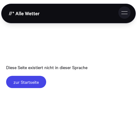
DE
EN
Studio
Leistungen
Referenzen
Diese Seite existiert nicht in dieser Sprache
Zusammenarbeit
zur Startseite
Kontakt & Anfrage
Support