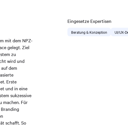
Eingesetze Expertisen
Beratung & Konzeption
UI/UX-D
am mit dem NPZ-
ce gelegt. Ziel
ystem zu
cht wird und
d auf dem
asierte
et. Erste
et und in eine
ystem sukzessive
u machen. Für
s Branding
en
ät schafft. So